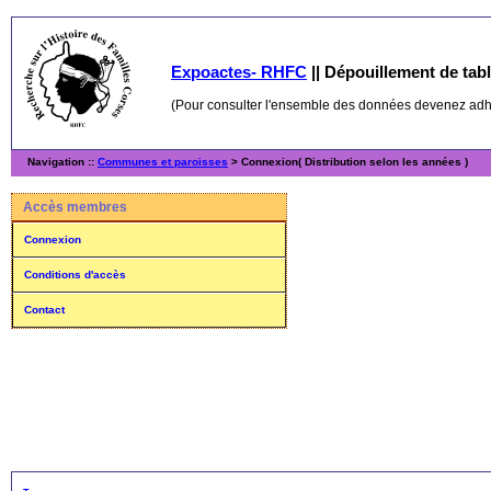
Expoactes- RHFC
||
Dépouillement de table
(Pour consulter l'ensemble des données devenez ad
Navigation ::
Communes et paroisses
> Connexion( Distribution selon les années )
Accès membres
Connexion
Conditions d'accès
Contact