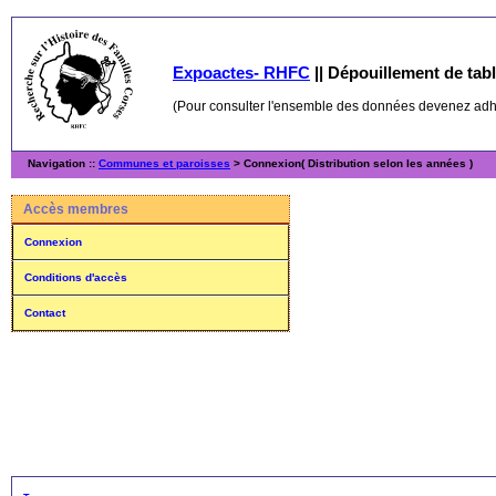
Expoactes- RHFC
||
Dépouillement de table
(Pour consulter l'ensemble des données devenez ad
Navigation ::
Communes et paroisses
> Connexion( Distribution selon les années )
Accès membres
Connexion
Conditions d'accès
Contact