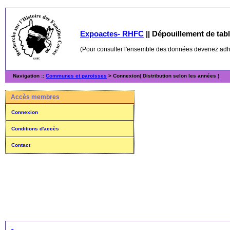
Expoactes- RHFC
||
Dépouillement de table
(Pour consulter l'ensemble des données devenez ad
Navigation ::
Communes et paroisses
> Connexion( Distribution selon les années )
Accès membres
Connexion
Conditions d'accès
Contact