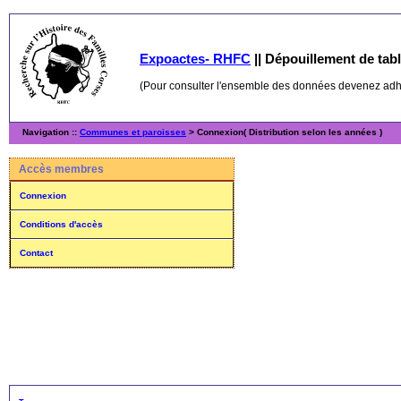
Expoactes- RHFC
||
Dépouillement de table
(Pour consulter l'ensemble des données devenez ad
Navigation ::
Communes et paroisses
> Connexion( Distribution selon les années )
Accès membres
Connexion
Conditions d'accès
Contact