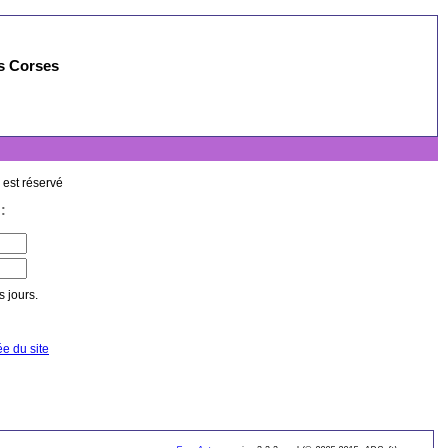
es Corses
 est réservé
:
 jours.
ée du site