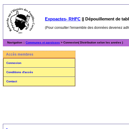
Expoactes- RHFC
||
Dépouillement de table
(Pour consulter l'ensemble des données devenez ad
Navigation ::
Communes et paroisses
> Connexion( Distribution selon les années )
Accès membres
Connexion
Conditions d'accès
Contact