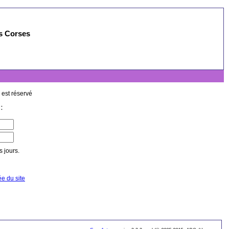
es Corses
 est réservé
:
 jours.
ée du site