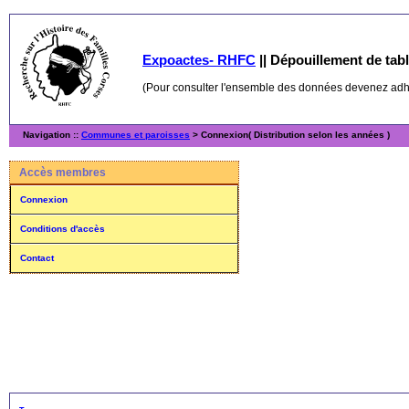
Expoactes- RHFC
||
Dépouillement de table
(Pour consulter l'ensemble des données devenez ad
Navigation ::
Communes et paroisses
> Connexion( Distribution selon les années )
Accès membres
Connexion
Conditions d'accès
Contact