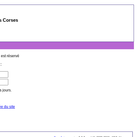
es Corses
 est réservé
:
 jours.
ée du site