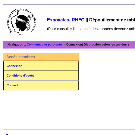
Expoactes- RHFC
||
Dépouillement de table
(Pour consulter l'ensemble des données devenez ad
Navigation ::
Communes et paroisses
> Connexion( Distribution selon les années )
Accès membres
Connexion
Conditions d'accès
Contact