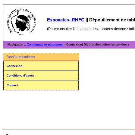
Expoactes- RHFC
||
Dépouillement de table
(Pour consulter l'ensemble des données devenez ad
Navigation ::
Communes et paroisses
> Connexion( Distribution selon les années )
Accès membres
Connexion
Conditions d'accès
Contact