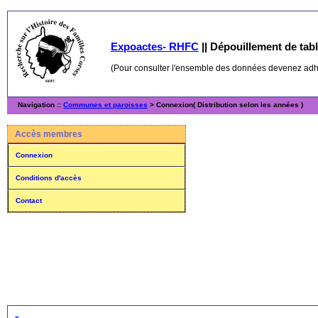
Expoactes- RHFC
||
Dépouillement de table
(Pour consulter l'ensemble des données devenez ad
Navigation ::
Communes et paroisses
> Connexion( Distribution selon les années )
Accès membres
Connexion
Conditions d'accès
Contact