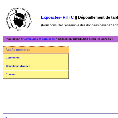
Expoactes- RHFC
||
Dépouillement de table
(Pour consulter l'ensemble des données devenez ad
Navigation ::
Communes et paroisses
> Connexion( Distribution selon les années )
Accès membres
Connexion
Conditions d'accès
Contact