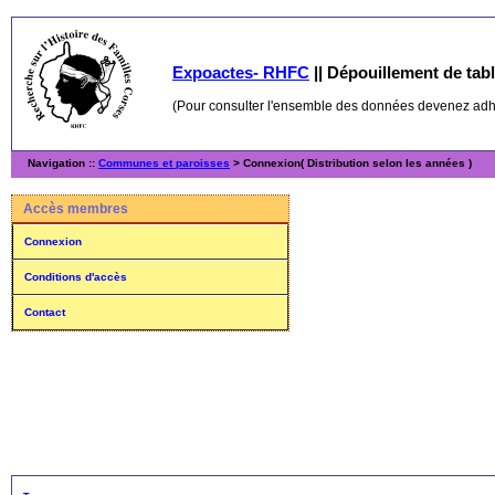
Expoactes- RHFC
||
Dépouillement de table
(Pour consulter l'ensemble des données devenez ad
Navigation ::
Communes et paroisses
> Connexion( Distribution selon les années )
Accès membres
Connexion
Conditions d'accès
Contact