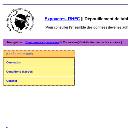
Expoactes- RHFC
||
Dépouillement de table
(Pour consulter l'ensemble des données devenez ad
Navigation ::
Communes et paroisses
> Connexion( Distribution selon les années )
Accès membres
Connexion
Conditions d'accès
Contact