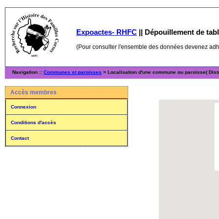
Expoactes- RHFC
||
Dépouillement de table
(Pour consulter l'ensemble des données devenez ad
Navigation ::
Communes et paroisses
> Localisation d'une commune ou paroisse( Distr
Accès membres
Connexion
Conditions d'accès
Contact