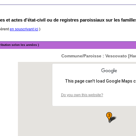
s et actes d'état-civil ou de registres paroissiaux sur les famill
hérent
en souscrivant ici
)
ibution selon les années )
Commune/Paroisse : Vescovato [Ha
This page can't load Google Maps c
Do you own this website?