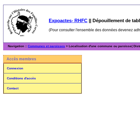
Expoactes- RHFC
||
Dépouillement de table
(Pour consulter l'ensemble des données devenez ad
Navigation ::
Communes et paroisses
> Localisation d'une commune ou paroisse( Distr
Accès membres
Connexion
Conditions d'accès
Contact