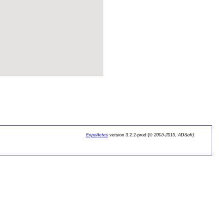
ExpoActes
version 3.2.2-prod (©
2005-2015, ADSoft)