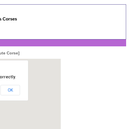
es Corses
ute Corse]
orrectly.
OK