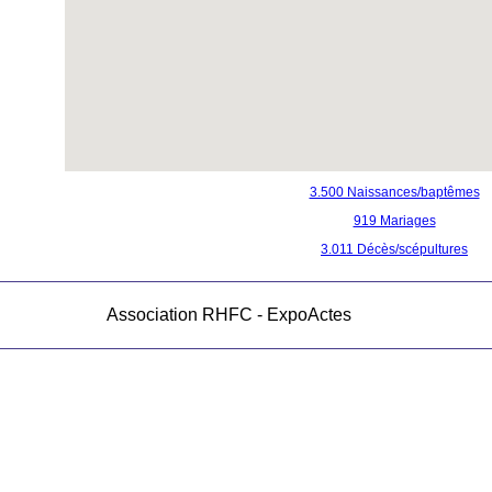
3.500 Naissances/baptêmes
919 Mariages
3.011 Décès/scépultures
Association RHFC - ExpoActes