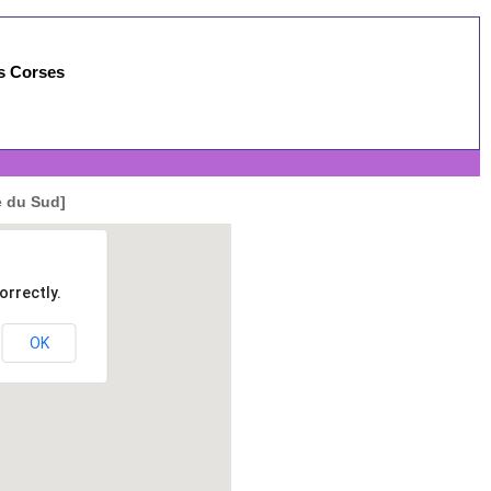
es Corses
e du Sud]
orrectly.
OK