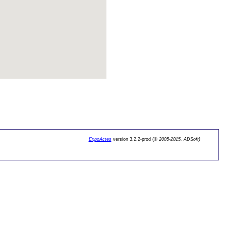
ExpoActes
version 3.2.2-prod (©
2005-2015, ADSoft)