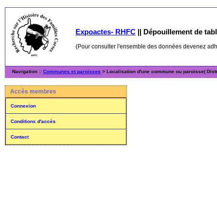
Expoactes- RHFC
||
Dépouillement de table
(Pour consulter l'ensemble des données devenez ad
Navigation ::
Communes et paroisses
> Localisation d'une commune ou paroisse( Distr
Accès membres
Connexion
Conditions d'accès
Contact