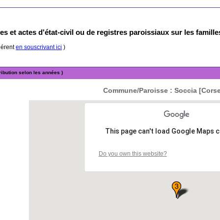
s et actes d'état-civil ou de registres paroissiaux sur les famill
hérent
en souscrivant ici
)
ibution selon les années )
Commune/Paroisse : Soccia [Cors
This page can't load Google Maps c
Do you own this website?