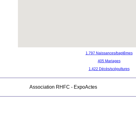
1.797 Naissances/baptêmes
405 Mariages
1.422 Décès/scépultures
Association RHFC - ExpoActes