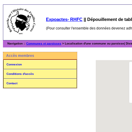
Expoactes- RHFC
||
Dépouillement de table
(Pour consulter l'ensemble des données devenez ad
Navigation ::
Communes et paroisses
> Localisation d'une commune ou paroisse( Distr
Accès membres
Connexion
Conditions d'accès
Contact