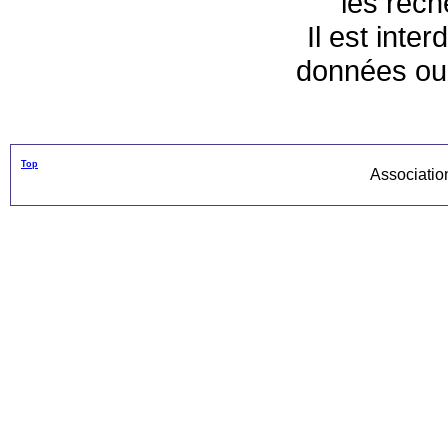
les rec
Il est inte
données ou 
Top
Associati