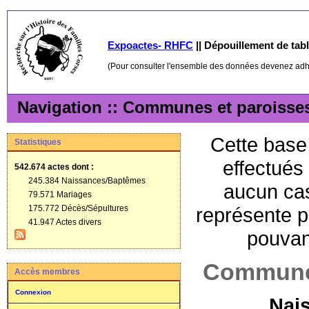
Expoactes- RHFC
||
Dépouillement de table
(Pour consulter l'ensemble des données devenez ad
Navigation :: Communes et paroisse
Cette base 
Statistiques
effectués
542.674 actes
dont :
245.384 Naissances/Baptêmes
aucun cas
79.571 Mariages
175.772 Décès/Sépultures
représente p
41.947 Actes divers
pouvant
Communes
Accès membres
Connexion
Nai