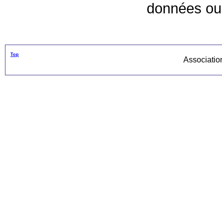
données ou 
Top
Associati