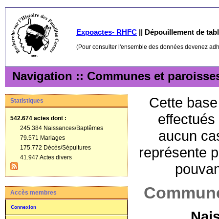
Expoactes- RHFC
||
Dépouillement de table
(Pour consulter l'ensemble des données devenez ad
Navigation :: Communes et paroisse
Cette base 
Statistiques
effectués
542.674 actes
dont :
245.384 Naissances/Baptêmes
aucun cas
79.571 Mariages
175.772 Décès/Sépultures
représente p
41.947 Actes divers
pouvant
Communes
Accès membres
Connexion
Nai