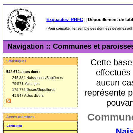
Expoactes- RHFC
||
Dépouillement de table
(Pour consulter l'ensemble des données devenez ad
Navigation :: Communes et paroisse
Cette base 
Statistiques
effectués
542.674 actes
dont :
245.384 Naissances/Baptêmes
aucun cas
79.571 Mariages
175.772 Décès/Sépultures
représente p
41.947 Actes divers
pouvant
Communes
Accès membres
Connexion
Nai